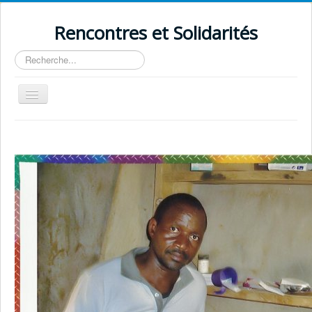
Rencontres et Solidarités
Rechercher
Basculer
la
navigation
≡
Vous êtes ici :
Accueil
Regards sur le monde
Galeries photos