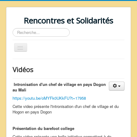
Rencontres et Solidarités
Rechercher
Basculer
la
navigation
Vidéos
Intronisation d'un chef de village en pays Dogon
au Mali
≡
https://youtu.be/oMYFk0UKkFU?t=17958
Cette video présente l'intronisation d'un chef de village et du
Hogon en pays Dogon
Vous êtes ici :
Accueil
Regards sur le monde
Vidéos
Présentation du barefoot college
Cette video présente une belle initiative permettant à de