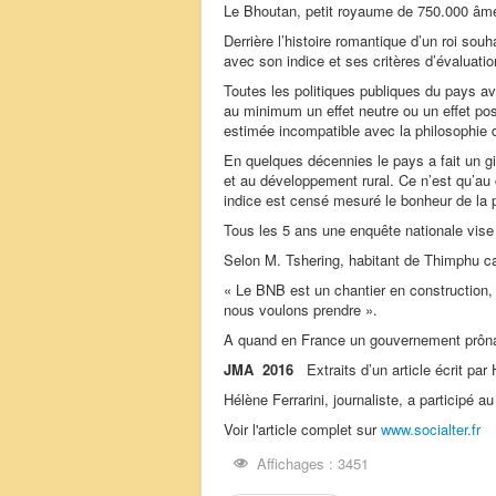
Le Bhoutan, petit royaume de 750.000 âmes
Derrière l’histoire romantique d’un roi sou
avec son indice et ses critères d’évaluatio
Toutes les politiques publiques du pays av
au minimum un effet neutre ou un effet po
estimée incompatible avec la philosophie d
En quelques décennies le pays a fait un g
et au développement rural. Ce n’est qu’au
indice est censé mesuré le bonheur de la 
Tous les 5 ans une enquête nationale vise
Selon M. Tshering, habitant de Thimphu c
« Le BNB est un chantier en construction,
nous voulons prendre ».
A quand en France un gouvernement prônan
JMA 2016
Extraits d’un article écrit par
Hélène Ferrarini, journaliste, a participé
Voir l'article complet sur
www.socialter.fr
Affichages : 3451