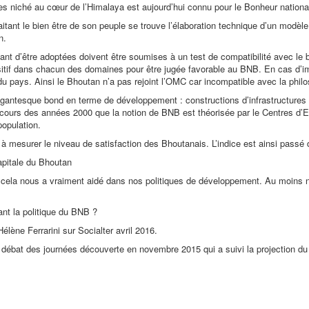
 niché au cœur de l’Himalaya est aujourd’hui connu pour le Bonheur national
haitant le bien être de son peuple se trouve l’élaboration technique d’un modèl
n.
ant d’être adoptées doivent être soumises à un test de compatibilité avec le b
sitif dans chacun des domaines pour être jugée favorable au BNB. En cas d’imp
u pays. Ainsi le Bhoutan n’a pas rejoint l’OMC car incompatible avec la philo
igantesque bond en terme de développement : constructions d’infrastructures e
 cours des années 2000 que la notion de BNB est théorisée par le Centres d’E
population.
 à mesurer le niveau de satisfaction des Bhoutanais. L’indice est ainsi passé
apitale du Bhoutan
 cela nous a vraiment aidé dans nos politiques de développement. Au moins n
t la politique du BNB ?
 Hélène Ferrarini sur Socialter avril 2016.
 au débat des journées découverte en novembre 2015 qui a suivi la projection d